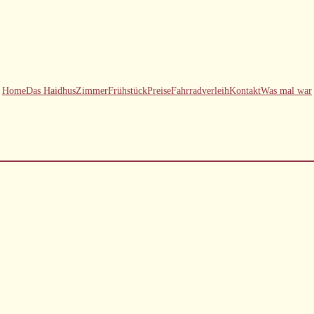
Home
Das Haidhus
Zimmer
Frühstück
Preise
Fahrradverleih
Kontakt
Was mal war